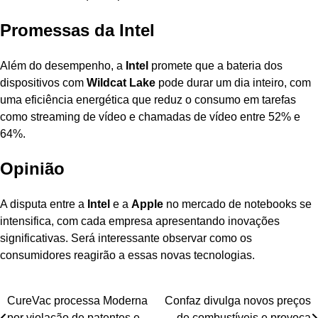
Promessas da Intel
Além do desempenho, a
Intel
promete que a bateria dos
dispositivos com
Wildcat Lake
pode durar um dia inteiro, com
uma eficiência energética que reduz o consumo em tarefas
como streaming de vídeo e chamadas de vídeo entre 52% e
64%.
Opinião
A disputa entre a
Intel
e a
Apple
no mercado de notebooks se
intensifica, com cada empresa apresentando inovações
significativas. Será interessante observar como os
consumidores reagirão a essas novas tecnologias.
Navegação
CureVac processa Moderna
Confaz divulga novos preços
por violação de patentes e
de combustíveis e provoca