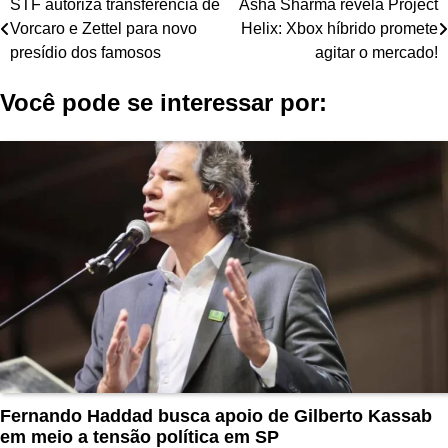
Navegação
STF autoriza transferência de
Asha Sharma revela Project
Vorcaro e Zettel para novo
Helix: Xbox híbrido promete
de
presídio dos famosos
agitar o mercado!
Post
Você pode se interessar por:
Fernando Haddad busca apoio de Gilberto Kassab
em meio a tensão política em SP