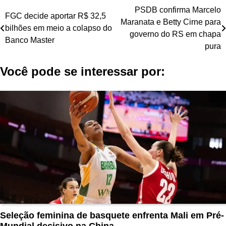
Navegação
PSDB confirma Marcelo
FGC decide aportar R$ 32,5
Maranata e Betty Cirne para
de
bilhões em meio a colapso do
governo do RS em chapa
Banco Master
Post
pura
Você pode se interessar por:
Seleção feminina de basquete enfrenta Mali em Pré-
Mundial decisivo na China