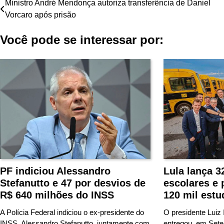
Navegação
Ministro André Mendonça autoriza transferência de Daniel
Vorcaro após prisão
de
Você pode se interessar por:
Post
Lula lança 
PF indiciou Alessandro
escolares e
Stefanutto e 47 por desvios de
120 mil estu
R$ 640 milhões do INSS
O presidente Luiz 
A Polícia Federal indiciou o ex-presidente do
entregou, em Set
INSS, Alessandro Stefanutto, juntamente com