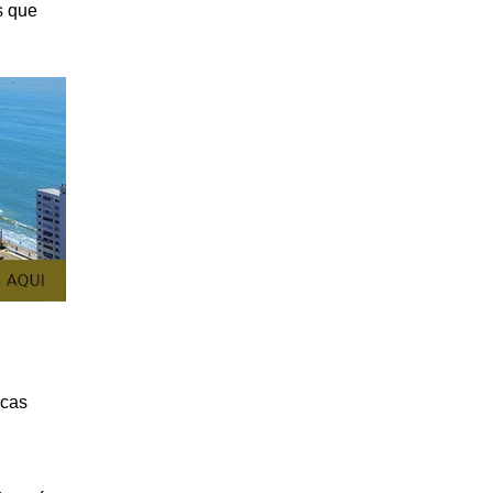
s que
icas