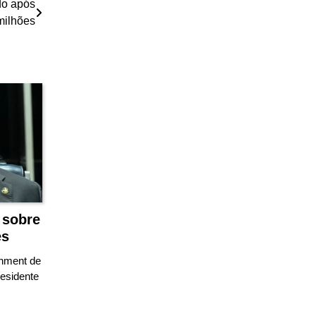
do após
milhões
 sobre
es
chment de
esidente