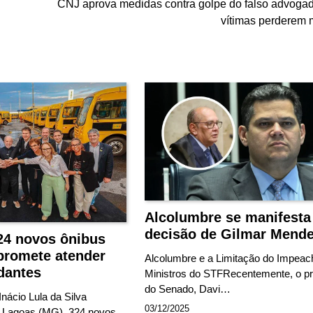
CNJ aprova medidas contra golpe do falso advoga
vítimas perderem 
Alcolumbre se manifesta
decisão de Gilmar Mend
324 novos ônibus
 promete atender
Alcolumbre e a Limitação do Impea
dantes
Ministros do STFRecentemente, o pr
do Senado, Davi…
Inácio Lula da Silva
03/12/2025
e Lagoas (MG), 324 novos