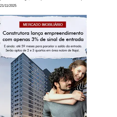
21/11/2025