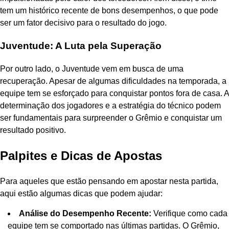
tem um histórico recente de bons desempenhos, o que pode
ser um fator decisivo para o resultado do jogo.
Juventude: A Luta pela Superação
Por outro lado, o Juventude vem em busca de uma
recuperação. Apesar de algumas dificuldades na temporada, a
equipe tem se esforçado para conquistar pontos fora de casa. A
determinação dos jogadores e a estratégia do técnico podem
ser fundamentais para surpreender o Grêmio e conquistar um
resultado positivo.
Palpites e Dicas de Apostas
Para aqueles que estão pensando em apostar nesta partida,
aqui estão algumas dicas que podem ajudar:
Análise do Desempenho Recente:
Verifique como cada
equipe tem se comportado nas últimas partidas. O Grêmio,