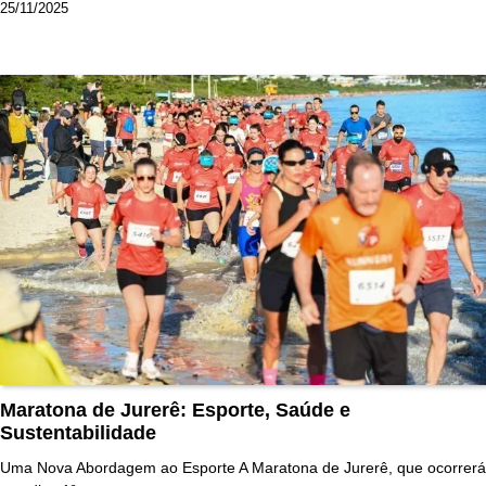
25/11/2025
Maratona de Jurerê: Esporte, Saúde e
Sustentabilidade
Uma Nova Abordagem ao Esporte A Maratona de Jurerê, que ocorrerá