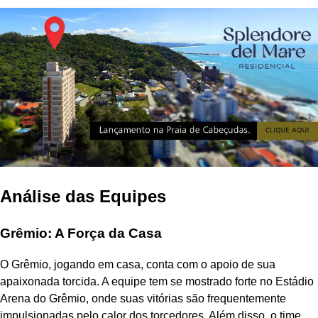
Análise das Equipes
Grêmio: A Força da Casa
O Grêmio, jogando em casa, conta com o apoio de sua
apaixonada torcida. A equipe tem se mostrado forte no Estádio
Arena do Grêmio, onde suas vitórias são frequentemente
impulsionadas pelo calor dos torcedores. Além disso, o time