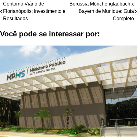
Navegação
Contorno Viário de
Borussia Mönchengladbach x
Florianópolis: Investimento e
Bayern de Munique: Guia
de
Resultados
Completo
Post
Você pode se interessar por: