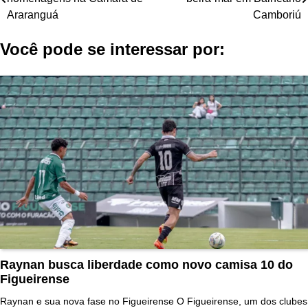
de
Araranguá
Camboriú
Post
Você pode se interessar por:
Raynan busca liberdade como novo camisa 10 do
Figueirense
Raynan e sua nova fase no Figueirense O Figueirense, um dos clubes