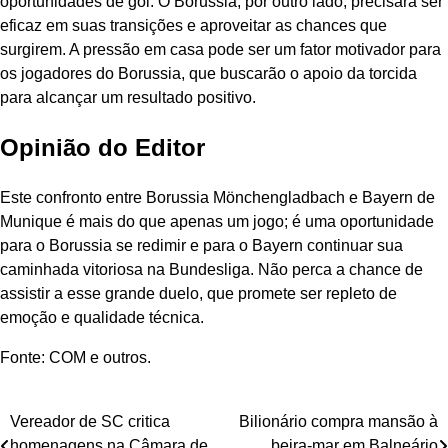
oportunidades de gol. O Borussia, por outro lado, precisará ser
eficaz em suas transições e aproveitar as chances que
surgirem. A pressão em casa pode ser um fator motivador para
os jogadores do Borussia, que buscarão o apoio da torcida
para alcançar um resultado positivo.
Opinião do Editor
Este confronto entre Borussia Mönchengladbach e Bayern de
Munique é mais do que apenas um jogo; é uma oportunidade
para o Borussia se redimir e para o Bayern continuar sua
caminhada vitoriosa na Bundesliga. Não perca a chance de
assistir a esse grande duelo, que promete ser repleto de
emoção e qualidade técnica.
Fonte: COM e outros.
Navegação
Vereador de SC critica
Bilionário compra mansão à
homenagens na Câmara de
beira-mar em Balneário