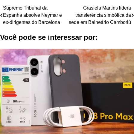
Navegação
Supremo Tribunal da
Grasiela Martins lidera
Espanha absolve Neymar e
transferência simbólica da
de
ex-dirigentes do Barcelona
sede em Balneário Camboriú
Post
Você pode se interessar por: