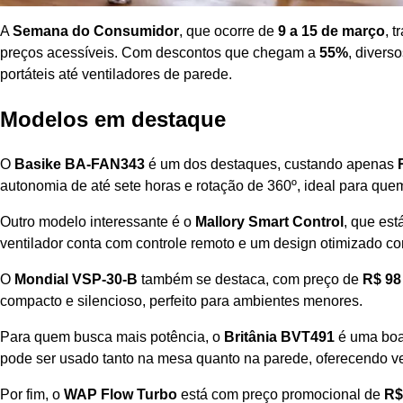
A
Semana do Consumidor
, que ocorre de
9 a 15 de março
, 
preços acessíveis. Com descontos que chegam a
55%
, divers
portáteis até ventiladores de parede.
Modelos em destaque
O
Basike BA-FAN343
é um dos destaques, custando apenas
autonomia de até sete horas e rotação de 360º, ideal para quem
Outro modelo interessante é o
Mallory Smart Control
, que est
ventilador conta com controle remoto e um design otimizado co
O
Mondial VSP-30-B
também se destaca, com preço de
R$ 98
compacto e silencioso, perfeito para ambientes menores.
Para quem busca mais potência, o
Britânia BVT491
é uma boa
pode ser usado tanto na mesa quanto na parede, oferecendo ver
Por fim, o
WAP Flow Turbo
está com preço promocional de
R$