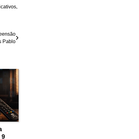
cativos,
reensão
ís Pablo
a
 9