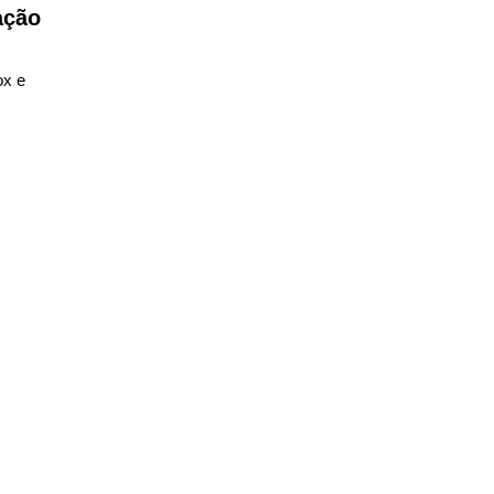
ação
ox e