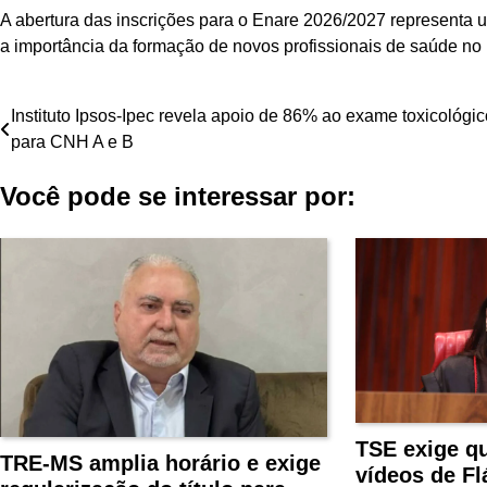
A abertura das inscrições para o Enare 2026/2027 representa uma
a importância da formação de novos profissionais de saúde no 
Navegação
Instituto Ipsos-Ipec revela apoio de 86% ao exame toxicológic
para CNH A e B
de
Você pode se interessar por:
Post
TSE exige q
TRE-MS amplia horário e exige
vídeos de Fl