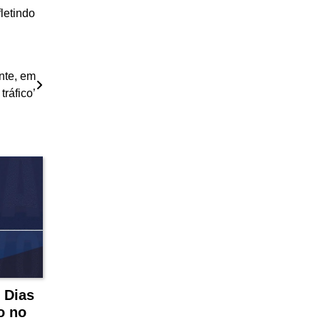
letindo
nte, em
 tráfico’
 Dias
o no