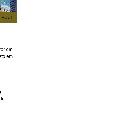
trar em
ceto em
s
 de