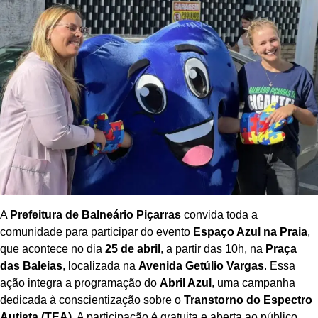
A
Prefeitura de Balneário Piçarras
convida toda a
comunidade para participar do evento
Espaço Azul na Praia
,
que acontece no dia
25 de abril
, a partir das 10h, na
Praça
das Baleias
, localizada na
Avenida Getúlio Vargas
. Essa
ação integra a programação do
Abril Azul
, uma campanha
dedicada à conscientização sobre o
Transtorno do Espectro
Autista (TEA)
. A participação é gratuita e aberta ao público.