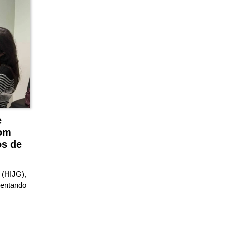
e
om
s de
 (HIJG),
rentando