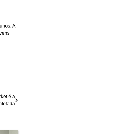
unos. A
ovens
,
ket é a
afetada