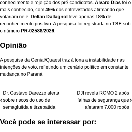
conhecimento e rejeição dos pré-candidatos.
Alvaro Dias
foi o
mais conhecido, com
49%
dos entrevistados afirmando que
votariam nele.
Deltan Dallagnol
teve apenas
18%
de
reconhecimento positivo. A pesquisa foi registrada no
TSE
sob
o número
PR-02588/2026
.
Opinião
A pesquisa da Genial/Quaest traz à tona a instabilidade nas
intenções de voto, refletindo um cenário político em constante
mudança no Paraná.
Navegação
Dr. Gustavo Darezzo alerta
DJI revela ROMO 2 após
sobre riscos do uso de
falhas de segurança que
de
semaglutida e tirzepatida
afetaram 7.000 robôs
Post
Você pode se interessar por: