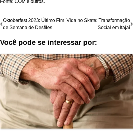
Fonte: COM e outros.
Navegação
Oktoberfest 2023: Último Fim
Vida no Skate: Transformação
de Semana de Desfiles
Social em Itajaí
de
Você pode se interessar por:
Post