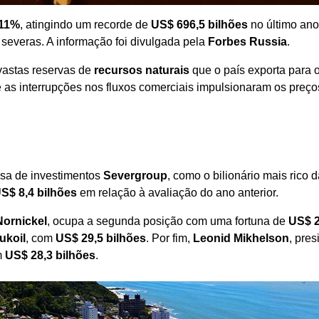
11%
, atingindo um recorde de
US$ 696,5 bilhões
no último ano
severas. A informação foi divulgada pela
Forbes Russia
.
vastas reservas de
recursos naturais
que o país exporta para 
as interrupções nos fluxos comerciais impulsionaram os preço
resa de investimentos
Severgroup
, como o bilionário mais rico 
S$ 8,4 bilhões
em relação à avaliação do ano anterior.
Nornickel
, ocupa a segunda posição com uma fortuna de
US$ 2
ukoil
, com
US$ 29,5 bilhões
. Por fim,
Leonid Mikhelson
, pres
m
US$ 28,3 bilhões
.