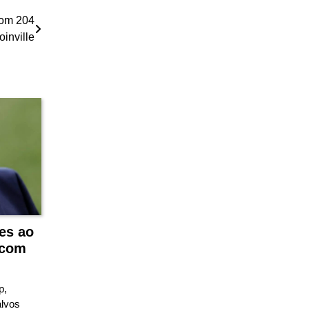
com 204
inville
es ao
 com
p,
alvos