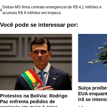
Navegação
Detran-MS firma contrato emergencial de R$ 4,1 milhões e
acumula R$ 9 milhões em limpeza
de
Você pode se interessar por:
Post
Suíça proíb
EUA enquant
Protestos na Bolívia: Rodrigo
Irã se intens
Paz enfrenta pedidos de