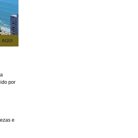
da
uido por
uezas e