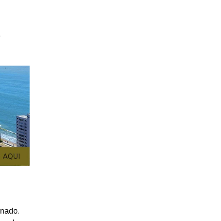
e
enado.