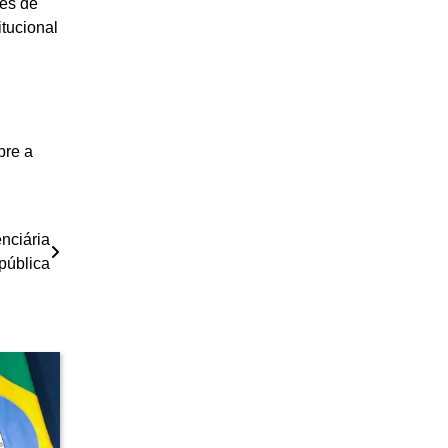
ões de
tucional
bre a
nciária
pública