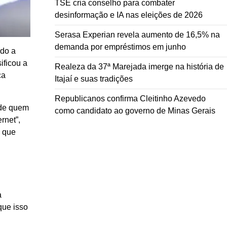
TSE cria conselho para combater
desinformação e IA nas eleições de 2026
Serasa Experian revela aumento de 16,5% na
demanda por empréstimos em junho
ndo a
sificou a
Realeza da 37ª Marejada imerge na história de
ca
Itajaí e suas tradições
Republicanos confirma Cleitinho Azevedo
 de quem
como candidato ao governo de Minas Gerais
rnet”,
, que
a
que isso