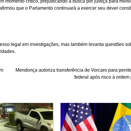
um momento crítico, prejudicando a busca por justiça para milh
afirmou que o Parlamento continuará a exercer seu dever consti
cesso legal em investigações, mas também levanta questões so
ridades.
em
Mendonça autoriza transferência de Vorcaro para penite
federal após risco à ordem 