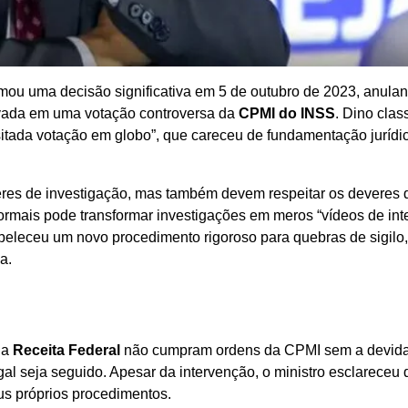
omou uma decisão significativa em 5 de outubro de 2023, anula
vada em uma votação controversa da
CPMI do INSS
. Dino clas
sitada votação em globo”, que careceu de fundamentação jurídi
res de investigação, mas também devem respeitar os deveres
 formais pode transformar investigações em meros “vídeos de inte
tabeleceu um novo procedimento rigoroso para quebras de sigilo
a.
 a
Receita Federal
não cumpram ordens da CPMI sem a devid
al seja seguido. Apesar da intervenção, o ministro esclareceu 
s próprios procedimentos.