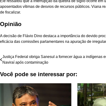
Ele ressaltou que a interrupção da quebra de sigilo ocorre em 
aposentados vítimas de desvios de recursos públicos. Viana re
de fiscalizar.
Opinião
A decisão de Flávio Dino destaca a importância do devido pro
eficácia das comissões parlamentares na apuração de irregula
Navegação
Justiça Federal obriga Sanesul a fornecer água a indígenas 
Naviraí após contaminação
de
Você pode se interessar por:
Post