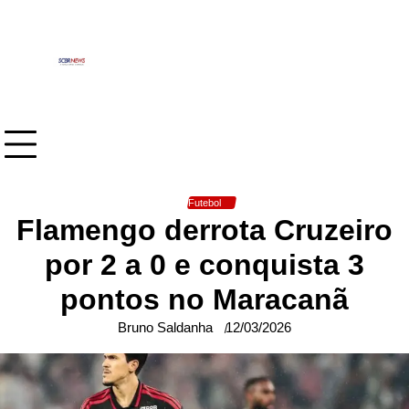
Skip
to
content
Futebol
Flamengo derrota Cruzeiro
por 2 a 0 e conquista 3
pontos no Maracanã
Bruno Saldanha
12/03/2026