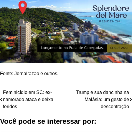
Fonte: Jornalrazao e outros.
Navegação
Feminicídio em SC: ex-
Trump e sua dancinha na
namorado ataca e deixa
Malásia: um gesto de
de
feridos
descontração
Post
Você pode se interessar por: