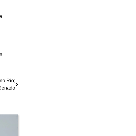
a
m
no Rio;
 Senado