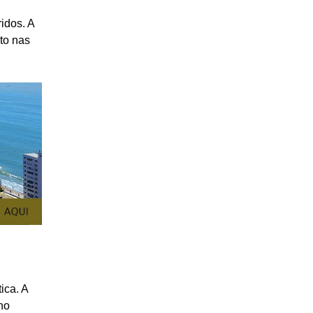
idos. A
to nas
ica. A
no