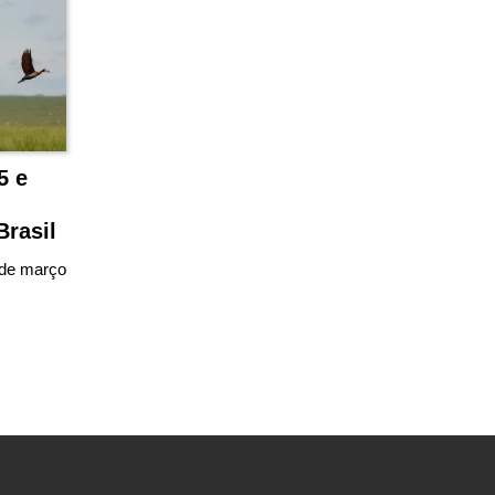
5 e
Brasil
9 de março