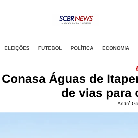
Skip
to
content
ELEIÇÕES
FUTEBOL
POLÍTICA
ECONOMIA
S
Conasa Águas de Itapem
de vias para
André Go