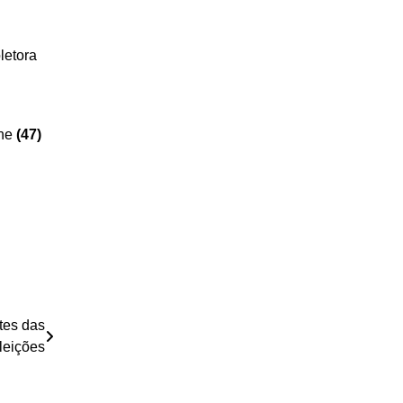
letora
one
(47)
tes das
leições