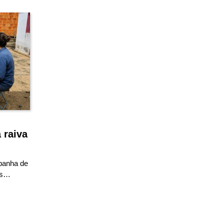
 raiva
panha de
os…