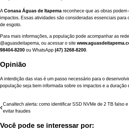
A
Conasa Águas de Itapema
reconhece que as obras podem c
impactos. Essas atividades são consideradas essenciais para o
de esgoto.
Para mais informações, a população pode acompanhar as red
@aguasdeitapema, ou acessar o site
www.aguasdeitapema.c
98404-8200
ou WhatsApp
(47) 3268-8200
.
Opinião
A interdição das vias é um passo necessário para o desenvolv
população seja bem informada sobre os impactos e a duração 
Navegação
Canaltech alerta: como identificar SSD NVMe de 2 TB falso e
evitar fraudes
de
Você pode se interessar por:
Post