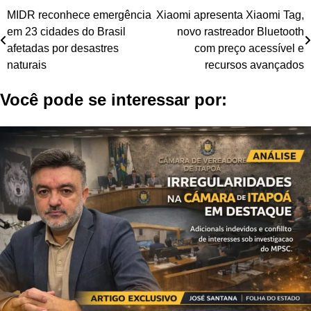
Navegação
MIDR reconhece emergência
Xiaomi apresenta Xiaomi Tag,
em 23 cidades do Brasil
novo rastreador Bluetooth
de
afetadas por desastres
com preço acessível e
Post
naturais
recursos avançados
Você pode se interessar por: