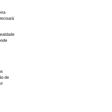
eira
recisará
lealdade
pode
as
ão de
or