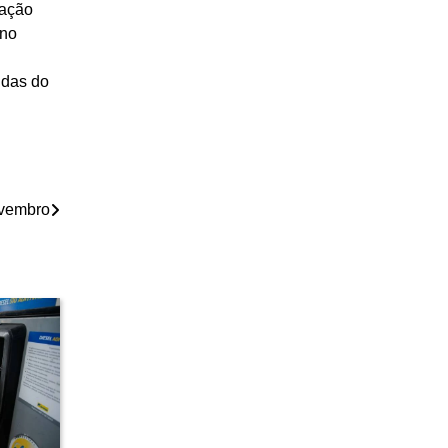
ração
 no
ndas do
ovembro