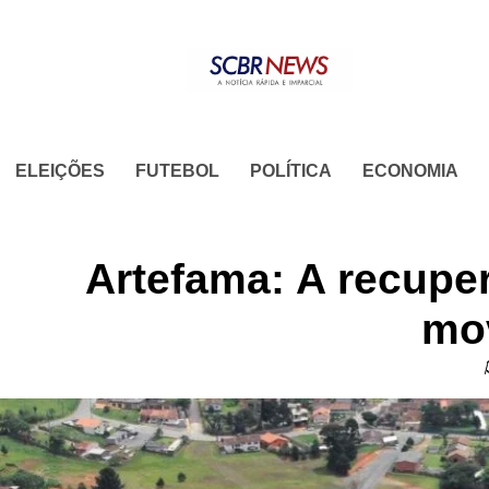
Skip
to
content
ELEIÇÕES
FUTEBOL
POLÍTICA
ECONOMIA
Artefama: A recupe
mov