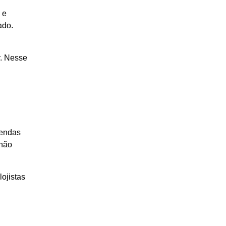
 e
ado.
r. Nesse
vendas
 não
ojistas