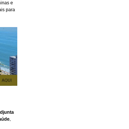
ninas e
ais para
adjunta
Saúde
,