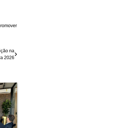
 promover
ição na
va 2026