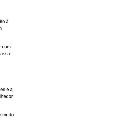
ito à
m
er com
passo
mes e a
olhedor
em medo