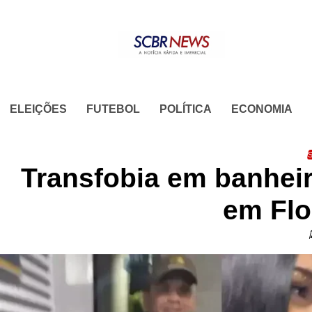
Skip
to
content
ELEIÇÕES
FUTEBOL
POLÍTICA
ECONOMIA
S
Transfobia em banhei
em Flo