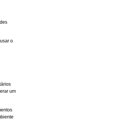
ades
usar o
o
tários
gerar um
mentos
mbiente