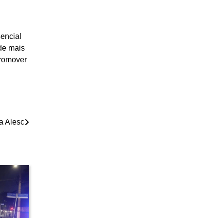
sencial
de mais
promover
a Alesc