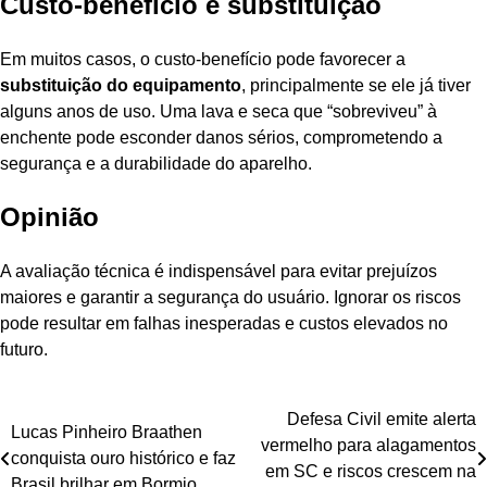
Custo-benefício e substituição
Em muitos casos, o custo-benefício pode favorecer a
substituição do equipamento
, principalmente se ele já tiver
alguns anos de uso. Uma lava e seca que “sobreviveu” à
enchente pode esconder danos sérios, comprometendo a
segurança e a durabilidade do aparelho.
Opinião
A avaliação técnica é indispensável para evitar prejuízos
maiores e garantir a segurança do usuário. Ignorar os riscos
pode resultar em falhas inesperadas e custos elevados no
futuro.
Navegação
Defesa Civil emite alerta
Lucas Pinheiro Braathen
vermelho para alagamentos
de
conquista ouro histórico e faz
em SC e riscos crescem na
Brasil brilhar em Bormio