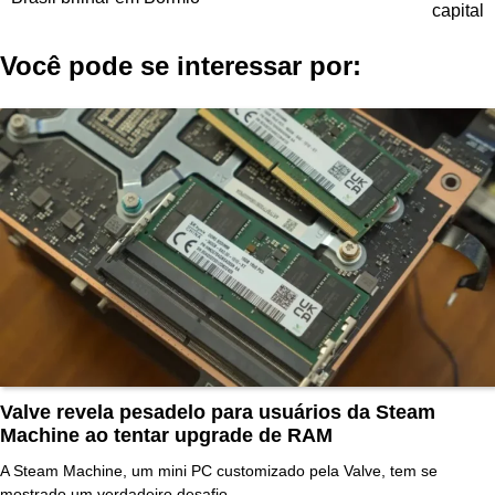
Post
capital
Você pode se interessar por:
Valve revela pesadelo para usuários da Steam
Machine ao tentar upgrade de RAM
A Steam Machine, um mini PC customizado pela Valve, tem se
mostrado um verdadeiro desafio…