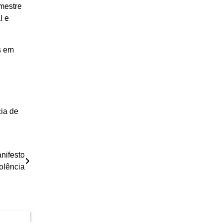
imestre
l e
s em
ia de
nifesto
olência