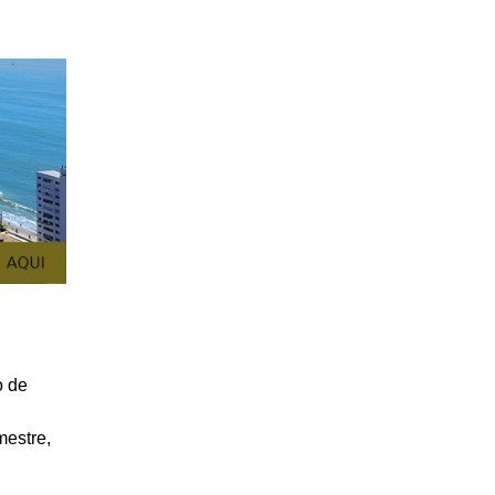
o de
mestre,