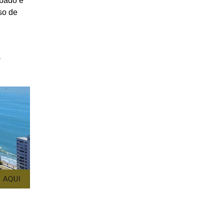
ábado e
so de
a