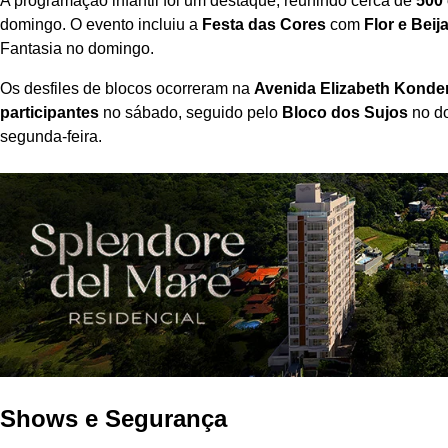
A programação infantil foi um destaque, reunindo cerca de
500 
domingo. O evento incluiu a
Festa das Cores
com
Flor e Beij
Fantasia no domingo.
Os desfiles de blocos ocorreram na
Avenida Elizabeth Konde
participantes
no sábado, seguido pelo
Bloco dos Sujos
no d
segunda-feira.
Shows e Segurança