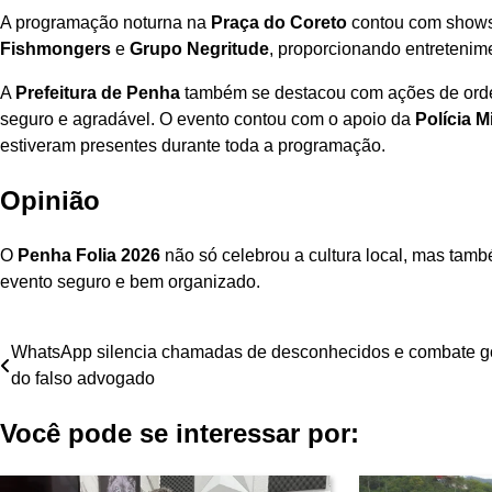
A programação noturna na
Praça do Coreto
contou com shows
Fishmongers
e
Grupo Negritude
, proporcionando entretenim
A
Prefeitura de Penha
também se destacou com ações de orde
seguro e agradável. O evento contou com o apoio da
Polícia Mi
estiveram presentes durante toda a programação.
Opinião
O
Penha Folia 2026
não só celebrou a cultura local, mas tam
evento seguro e bem organizado.
Navegação
WhatsApp silencia chamadas de desconhecidos e combate g
do falso advogado
de
Você pode se interessar por:
Post