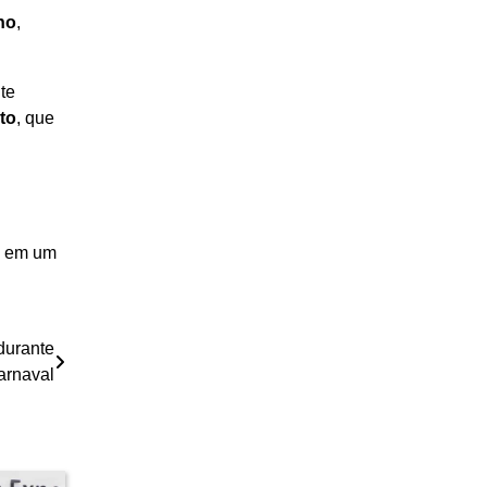
ho
,
te
to
, que
s em um
durante
arnaval