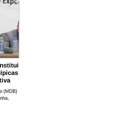
nstitui
típicas
tiva
lo (MDB)
enha,