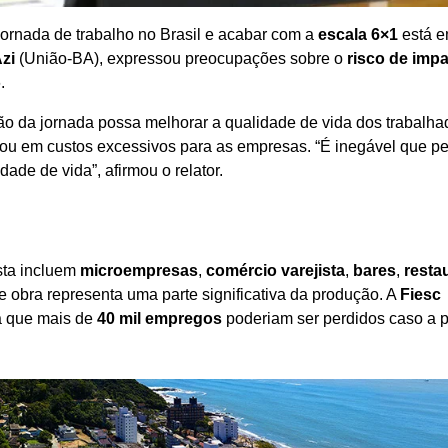
jornada de trabalho no Brasil e acabar com a
escala 6×1
está 
zi
(União-BA), expressou preocupações sobre o
risco de imp
.
o da jornada possa melhorar a qualidade de vida dos trabalha
 ou em custos excessivos para as empresas. “É inegável que per
ade de vida”, afirmou o relator.
sta incluem
microempresas
,
comércio varejista
,
bares
,
resta
e obra representa uma parte significativa da produção. A
Fiesc
a que mais de
40 mil empregos
poderiam ser perdidos caso a 