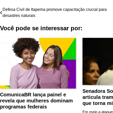
Navegação
Defesa Civil de Itapema promove capacitação crucial para
desastres naturais
de
Você pode se interessar por:
Post
Senadora So
ComunicaBR lança painel e
articula tra
revela que mulheres dominam
que torna mi
programas federais
Em meio a ataque