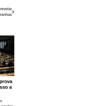
revelar
tranhas
prova
sso a
em