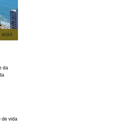
e da
da
 de vida