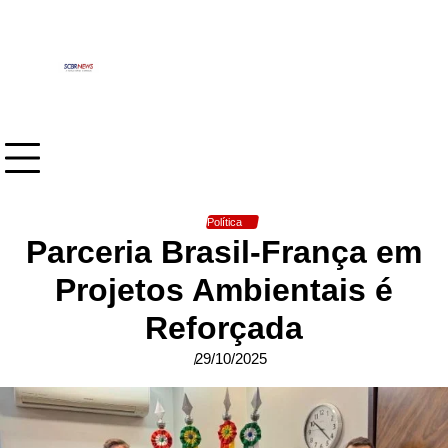
Skip
to
content
Política
Parceria Brasil-França em
Projetos Ambientais é
Reforçada
29/10/2025