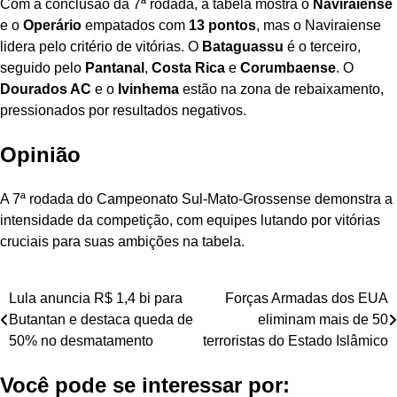
Com a conclusão da 7ª rodada, a tabela mostra o
Naviraiense
e o
Operário
empatados com
13 pontos
, mas o Naviraiense
lidera pelo critério de vitórias. O
Bataguassu
é o terceiro,
seguido pelo
Pantanal
,
Costa Rica
e
Corumbaense
. O
Dourados AC
e o
Ivinhema
estão na zona de rebaixamento,
pressionados por resultados negativos.
Opinião
A 7ª rodada do Campeonato Sul-Mato-Grossense demonstra a
intensidade da competição, com equipes lutando por vitórias
cruciais para suas ambições na tabela.
Navegação
Lula anuncia R$ 1,4 bi para
Forças Armadas dos EUA
Butantan e destaca queda de
eliminam mais de 50
de
50% no desmatamento
terroristas do Estado Islâmico
Post
Você pode se interessar por: