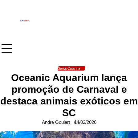
Skip
to
content
Santa Catarina
Oceanic Aquarium lança
promoção de Carnaval e
destaca animais exóticos em
SC
André Goulart
14/02/2026