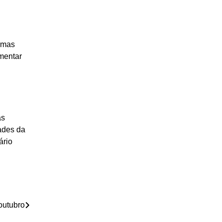
ormas
umentar
às
ades da
ário
outubro