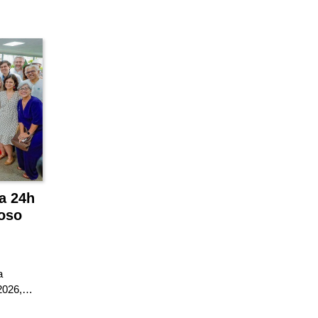
a 24h
doso
a
 2026,…