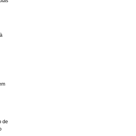
utas
 à
 em
o de
o