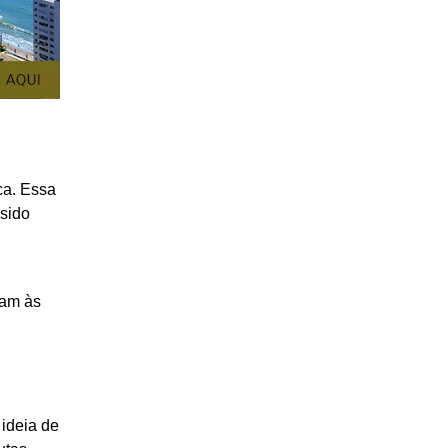
ca. Essa
 sido
dam às
 ideia de