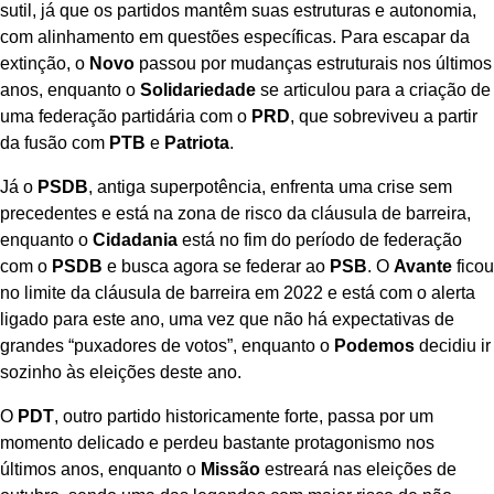
sutil, já que os partidos mantêm suas estruturas e autonomia,
com alinhamento em questões específicas. Para escapar da
extinção, o
Novo
passou por mudanças estruturais nos últimos
anos, enquanto o
Solidariedade
se articulou para a criação de
uma federação partidária com o
PRD
, que sobreviveu a partir
da fusão com
PTB
e
Patriota
.
Já o
PSDB
, antiga superpotência, enfrenta uma crise sem
precedentes e está na zona de risco da cláusula de barreira,
enquanto o
Cidadania
está no fim do período de federação
com o
PSDB
e busca agora se federar ao
PSB
. O
Avante
ficou
no limite da cláusula de barreira em 2022 e está com o alerta
ligado para este ano, uma vez que não há expectativas de
grandes “puxadores de votos”, enquanto o
Podemos
decidiu ir
sozinho às eleições deste ano.
O
PDT
, outro partido historicamente forte, passa por um
momento delicado e perdeu bastante protagonismo nos
últimos anos, enquanto o
Missão
estreará nas eleições de