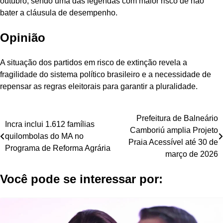
outubro, sendo uma das legendas com maior risco de não
bater a cláusula de desempenho.
Opinião
A situação dos partidos em risco de extinção revela a
fragilidade do sistema político brasileiro e a necessidade de
repensar as regras eleitorais para garantir a pluralidade.
Navegação
Prefeitura de Balneário
Incra inclui 1.612 famílias
Camboriú amplia Projeto
de
quilombolas do MA no
Praia Acessível até 30 de
Programa de Reforma Agrária
Post
março de 2026
Você pode se interessar por: