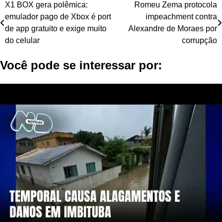
Navegação
X1 BOX gera polêmica:
Romeu Zema protocola
emulador pago de Xbox é port
impeachment contra
de
de app gratuito e exige muito
Alexandre de Moraes por
Post
do celular
corrupção
Você pode se interessar por: