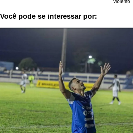
Post
violento
Você pode se interessar por: