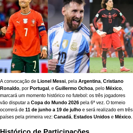
A convocação de
Lionel Messi
, pela
Argentina
,
Cristiano
Ronaldo
, por
Portugal
, e
Guillermo Ochoa
, pelo
México
,
marcará um momento histórico no futebol: os três jogadores
vão disputar a
Copa do Mundo 2026
pela 6ª vez. O torneio
ocorrerá de
11 de junho a 19 de julho
e será realizado em três
países pela primeira vez:
Canadá
,
Estados Unidos
e
México
.
Histórico de Participações