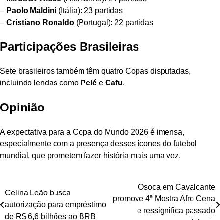
–
Paolo Maldini
(Itália): 23 partidas
–
Cristiano Ronaldo
(Portugal): 22 partidas
Participações Brasileiras
Sete brasileiros também têm quatro Copas disputadas,
incluindo lendas como
Pelé
e
Cafu
.
Opinião
A expectativa para a Copa do Mundo 2026 é imensa,
especialmente com a presença desses ícones do futebol
mundial, que prometem fazer história mais uma vez.
Navegação
Osoca em Cavalcante
Celina Leão busca
promove 4ª Mostra Afro Cena
de
autorização para empréstimo
e ressignifica passado
de R$ 6,6 bilhões ao BRB