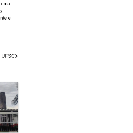
e uma
s
nte e
na UFSC