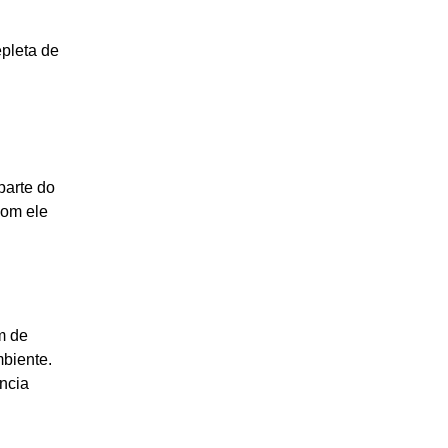
epleta de
parte do
com ele
m de
mbiente.
ência