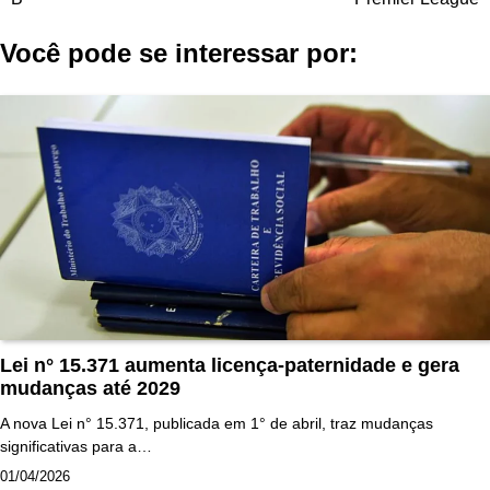
Post
Você pode se interessar por:
Lei n° 15.371 aumenta licença-paternidade e gera
mudanças até 2029
A nova Lei n° 15.371, publicada em 1° de abril, traz mudanças
significativas para a…
01/04/2026