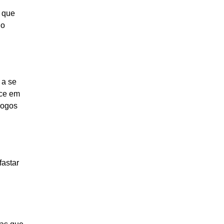
, que
 o
 a se
nce em
jogos
fastar