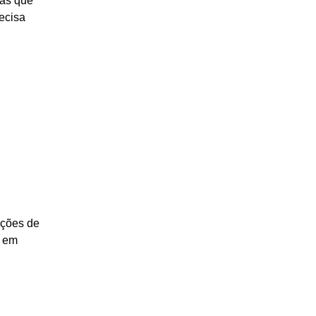
mas que
ecisa
ações de
o em