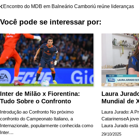
Navegação
Encontro do MDB em Balneário Camboriú reúne lideranças
de
Você pode se interessar por:
Post
Inter de Milão x Fiorentina:
Laura Jurado
Tudo Sobre o Confronto
Mundial de X
Introdução ao Confronto No próximo
Laura Jurado: A 
confronto do Campeonato Italiano, a
CatarinenseA jove
Internazionale, popularmente conhecida como
Laura Jurado est
Inter…
29/10/2025