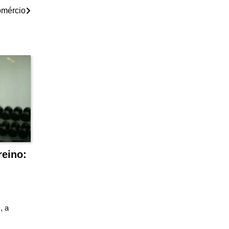
omércio
reino:
, a