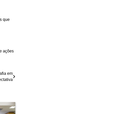
os que
de ações
afia em
ctativa