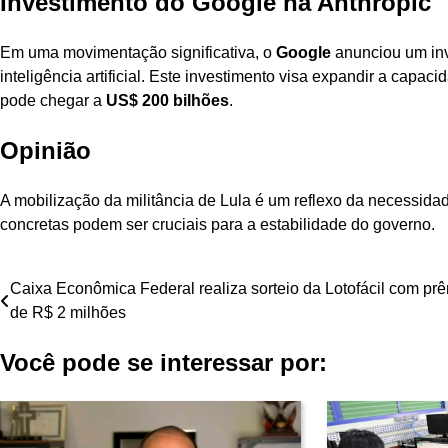
Investimento do Google na Anthropic
Em uma movimentação significativa, o
Google
anunciou um in
inteligência artificial. Este investimento visa expandir a cap
pode chegar a
US$ 200 bilhões
.
Opinião
A mobilização da militância de Lula é um reflexo da necessid
concretas podem ser cruciais para a estabilidade do governo.
Navegação
Caixa Econômica Federal realiza sorteio da Lotofácil com pr
de R$ 2 milhões
de
Você pode se interessar por:
Post