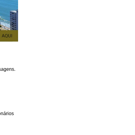
sagens.
onários