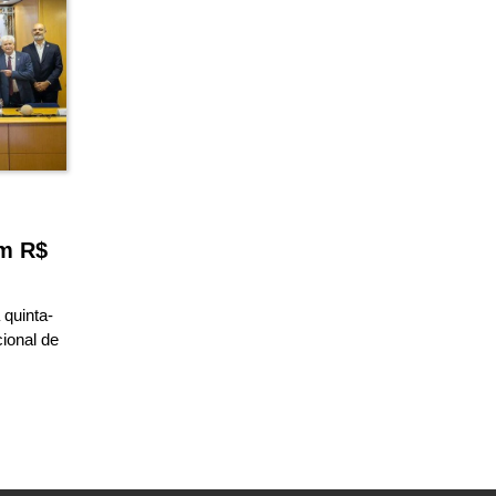
m R$
 quinta-
ional de