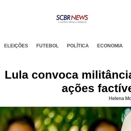
Skip
to
content
ELEIÇÕES
FUTEBOL
POLÍTICA
ECONOMIA
Lula convoca militânci
ações factív
Helena Mo