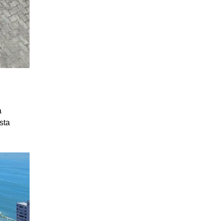
a
sta