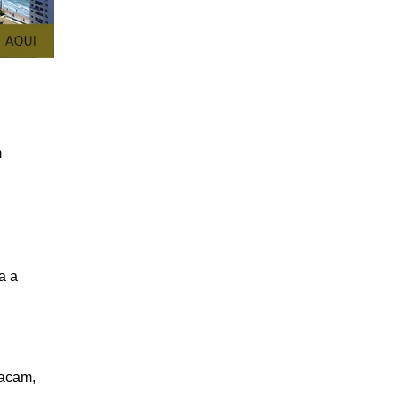
m
a a
tacam,