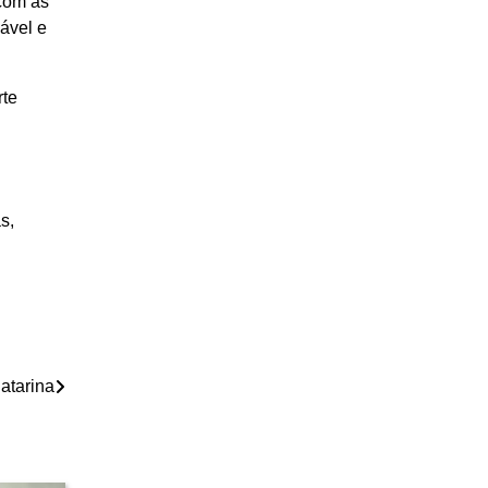
com as
ável e
rte
s,
atarina