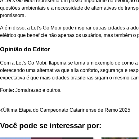
A Let’s Go Mobi representa um passo importante na evolução 
questões ambientais e a necessidade de alternativas de transp
promissora.
Além disso, a Let’s Go Mobi pode inspirar outras cidades a 
elétrico que beneficie não apenas os usuários, mas também o 
Opinião do Editor
Com a Let’s Go Mobi, Itapema se torna um exemplo de como a m
oferecendo uma alternativa que alia conforto, segurança e re
expectativa é que mais cidades brasileiras sigam o mesmo cami
Fonte: Jornalrazao e outros.
Navegação
Última Etapa do Campeonato Catarinense de Remo 2025
de
Você pode se interessar por:
Post