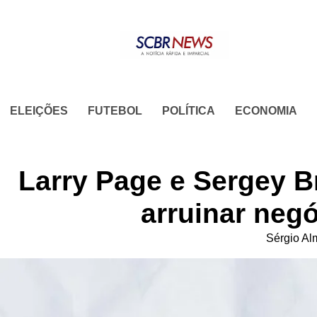
Skip
to
content
ELEIÇÕES
FUTEBOL
POLÍTICA
ECONOMIA
Larry Page e Sergey B
arruinar neg
Sérgio Al