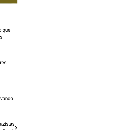
o que
os
ares
ovando
azistas