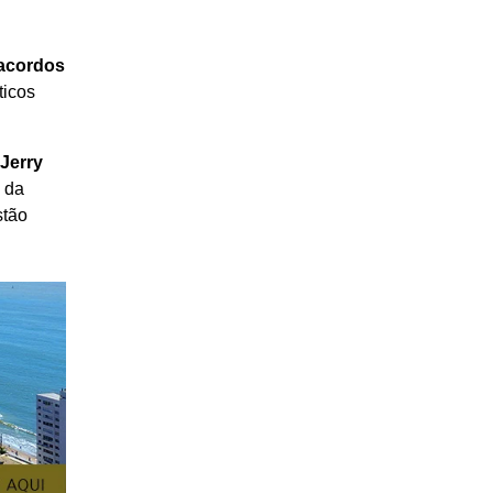
acordos
ticos
Jerry
 da
stão