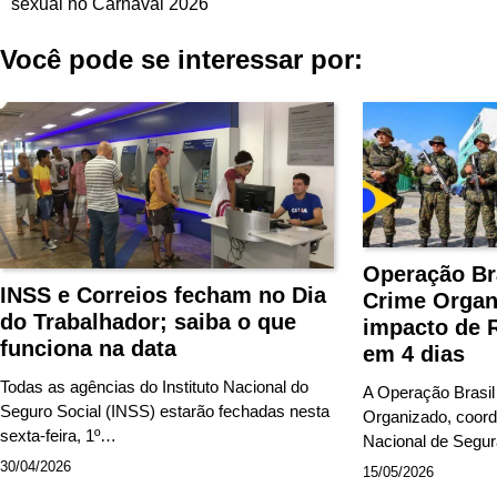
sexual no Carnaval 2026
de
Você pode se interessar por:
Post
Operação Br
INSS e Correios fecham no Dia
Crime Organ
do Trabalhador; saiba o que
impacto de 
funciona na data
em 4 dias
Todas as agências do Instituto Nacional do
A Operação Brasil
Seguro Social (INSS) estarão fechadas nesta
Organizado, coord
sexta-feira, 1º…
Nacional de Segu
30/04/2026
15/05/2026