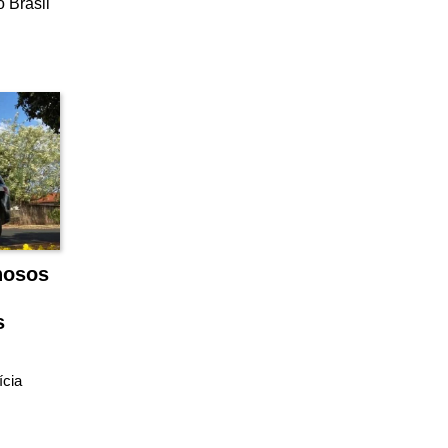
o Brasil
inosos
s
ícia