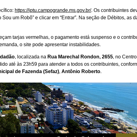
ecífico:
https://iptu.campogrande.ms.gov.br/
. Os contribuintes d
ão Sou um Robô” e clicar em “Entrar”. Na seção de Débitos, as d
eçam tarjas vermelhas, o pagamento está suspenso e o contrib
emanda, o site pode apresentar instabilidades.
idadão
, localizada na
Rua Marechal Rondon, 2655
, no Centro
ido até às 23h59 para atender a todos os contribuintes, confor
icipal de Fazenda (Sefaz)
,
Antônio Roberto
.