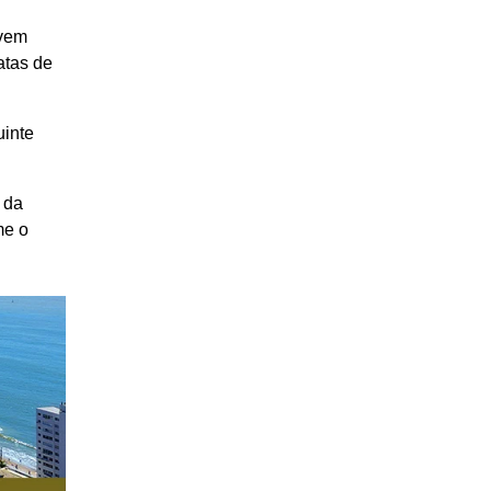
evem
atas de
uinte
 da
me o