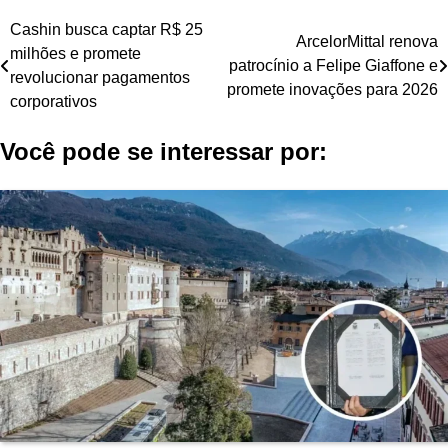
Navegação
Cashin busca captar R$ 25
ArcelorMittal renova
milhões e promete
de
patrocínio a Felipe Giaffone e
revolucionar pagamentos
promete inovações para 2026
Post
corporativos
Você pode se interessar por: