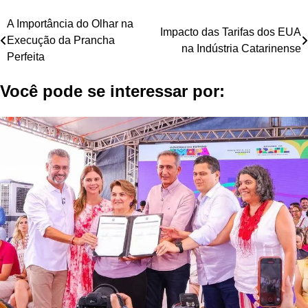
Navegação
A Importância do Olhar na
Impacto das Tarifas dos EUA
Execução da Prancha
de
na Indústria Catarinense
Perfeita
Post
Você pode se interessar por: