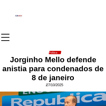
Skip
to
content
Política
Jorginho Mello defende
anistia para condenados de
8 de janeiro
27/10/2025