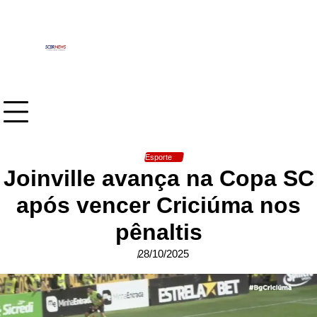
Skip
to
content
Esporte
Joinville avança na Copa SC
após vencer Criciúma nos
pênaltis
28/10/2025