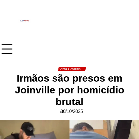
Skip
to
content
Santa Catarina
Irmãos são presos em
Joinville por homicídio
brutal
30/10/2025