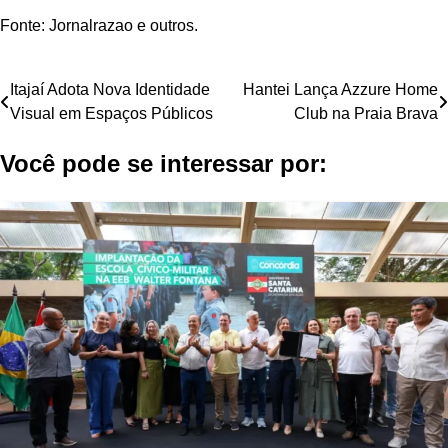
Fonte: Jornalrazao e outros.
Navegação
Itajaí Adota Nova Identidade
Hantei Lança Azzure Home
Visual em Espaços Públicos
Club na Praia Brava
de
Você pode se interessar por:
Post