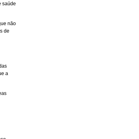
e saúde
 que não
as de
 das
ue a
eas