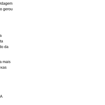
ordagem
do gerou
a
ta
do da
 a mais
exas
 A