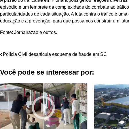
A prisão do traficante em Florianópolis gerou reações diversa
episódio é um lembrete da complexidade do combate ao tráfi
particularidades de cada situação. A luta contra o tráfico é 
educação e a prevenção, para que possamos construir um futur
Fonte: Jornalrazao e outros.
Navegação
Polícia Civil desarticula esquema de fraude em SC
de
Você pode se interessar por:
Post