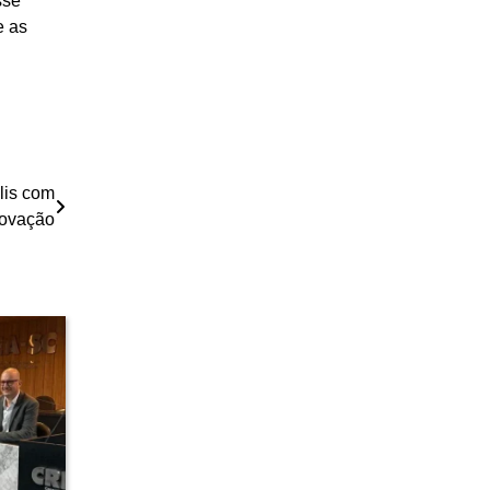
sse
e as
lis com
novação