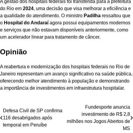
A gestão dos hospitais federais foi transferida para a prefeitura
do Rio em
2024
, uma decisão que visa melhorar a eficiência e
a qualidade do atendimento. O ministro
Padilha
ressaltou que
o
Hospital do Andaraí
agora possui equipamentos modernos
e serviços que não estavam disponíveis anteriormente, como
um acelerador linear para tratamento de câncer.
Opinião
A reabertura e modernização dos hospitais federais no Rio de
Janeiro representam um avanço significativo na saúde pública,
oferecendo melhor atendimento à população e demonstrando
a importância de investimentos em infraestrutura hospitalar.
Navegação
Fundesporte anuncia
Defesa Civil de SP confirma
investimento de R$ 2,8
de
116 desabrigados após
milhões nos Jogos Abertos de
temporal em Peruíbe
Post
MS