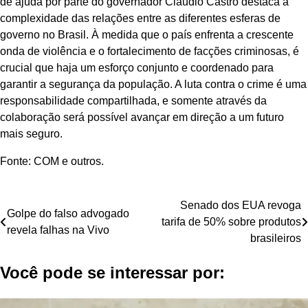
de ajuda por parte do governador Claudio Castro destaca a
complexidade das relações entre as diferentes esferas de
governo no Brasil. À medida que o país enfrenta a crescente
onda de violência e o fortalecimento de facções criminosas, é
crucial que haja um esforço conjunto e coordenado para
garantir a segurança da população. A luta contra o crime é uma
responsabilidade compartilhada, e somente através da
colaboração será possível avançar em direção a um futuro
mais seguro.
Fonte: COM e outros.
Navegação
Senado dos EUA revoga
Golpe do falso advogado
tarifa de 50% sobre produtos
de
revela falhas na Vivo
brasileiros
Post
Você pode se interessar por: