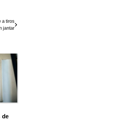
a tiros
 jantar
s de