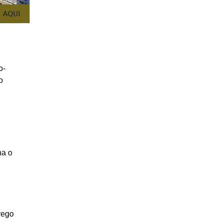
o-
o
na o
rego